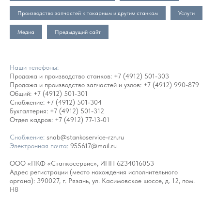
Производство запчастей к токарным и другим станкам
Услуги
Медиа
Предыдущий сайт
Наши телефоны:
Продажа и производство станков:
+7 (4912) 501-303
Продажа и производство запчастей и узлов:
+7 (4912) 990-879
Общий:
+7 (4912) 501-301
Снабжение:
+7 (4912) 501-304
Бухгалтерия:
+7 (4912) 501-312
Отдел кадров:
+7 (4912) 77-13-01
Снабжение:
snab@stankoservice-rzn.ru
Электронная почта:
955617@mail.ru
ООО «ПКФ «Станкосервис», ИНН 6234016053
Адрес регистрации (место нахождения исполнительного
органа): 390027, г. Рязань, ул. Касимовское шоссе, д. 12, пом.
Н8