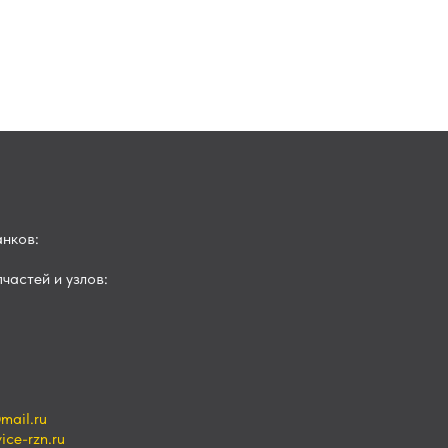
нков:
частей и узлов:
mail.ru
ce-rzn.ru