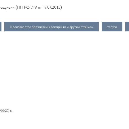
одукции (ПП РФ 719 от 17.07.2015)
Производство запчастей к токарным и другим станкам
Услуги
0027, г.