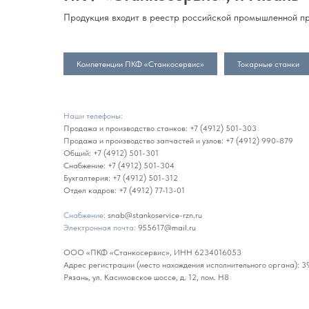
Продукция входит в реестр российской промышленной пр
Компетенции ПКФ «Станкосервис»
Токарные станки
Наши телефоны:
Продажа и производство станков:
+7 (4912) 501-303
Продажа и производство запчастей и узлов:
+7 (4912) 990-879
Общий:
+7 (4912) 501-301
Снабжение:
+7 (4912) 501-304
Бухгалтерия:
+7 (4912) 501-312
Отдел кадров:
+7 (4912) 77-13-01
Снабжение:
snab@stankoservice-rzn.ru
Электронная почта:
955617@mail.ru
ООО «ПКФ «Станкосервис», ИНН 6234016053
Адрес регистрации (место нахождения исполнительного органа): 39
Рязань, ул. Касимовское шоссе, д. 12, пом. Н8