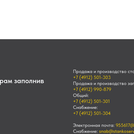
Продажа и производство ста
+7 (4912) 501-303
рам заполнив
Продажа и производство зап
+7 (4912) 990-879
Общий:
+7 (4912) 501-301
Снабжение:
+7 (4912) 501-304
Электронная почта:
955617@
Снабжение:
snab@stankoservi