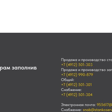
Продажа и производство ста
+7 (4912) 501-303
рам заполнив
Продажа и производство зап
+7 (4912) 990-879
Общий:
+7 (4912) 501-301
Снабжение:
+7 (4912) 501-304
Электронная почта:
955617@
Снабжение:
snab@stankoservi