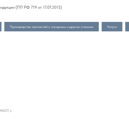
одукции (ПП РФ 719 от 17.07.2015)
Производство запчастей к токарным и другим станкам
Услуги
0027, г.