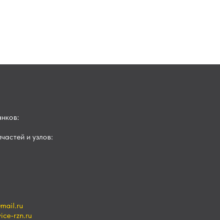
нков:
частей и узлов:
mail.ru
ce-rzn.ru