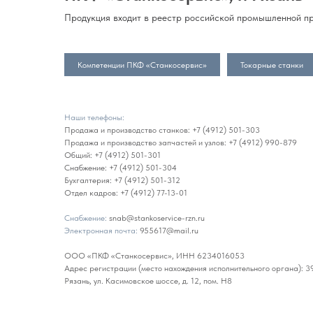
Продукция входит в реестр российской промышленной пр
Компетенции ПКФ «Станкосервис»
Токарные станки
Наши телефоны:
Продажа и производство станков:
+7 (4912) 501-303
Продажа и производство запчастей и узлов:
+7 (4912) 990-879
Общий:
+7 (4912) 501-301
Снабжение:
+7 (4912) 501-304
Бухгалтерия:
+7 (4912) 501-312
Отдел кадров:
+7 (4912) 77-13-01
Снабжение:
snab@stankoservice-rzn.ru
Электронная почта:
955617@mail.ru
ООО «ПКФ «Станкосервис», ИНН 6234016053
Адрес регистрации (место нахождения исполнительного органа): 39
Рязань, ул. Касимовское шоссе, д. 12, пом. Н8