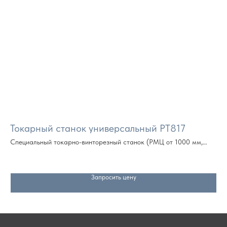
Токарный станок универсальный РТ817
То
(Р
,
Специальный токарно-винторезный станок (РМЦ от 1000 мм,
далее кратно метру)
Сп
да
Запросить цену