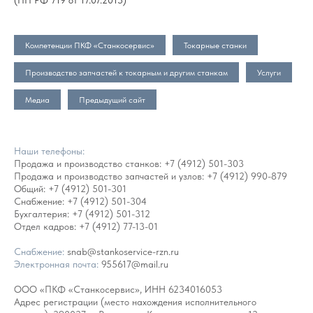
Компетенции ПКФ «Станкосервис»
Токарные станки
Производство запчастей к токарным и другим станкам
Услуги
Медиа
Предыдущий сайт
Наши телефоны:
Продажа и производство станков:
+7 (4912) 501-303
Продажа и производство запчастей и узлов:
+7 (4912) 990-879
Общий:
+7 (4912) 501-301
Снабжение:
+7 (4912) 501-304
Бухгалтерия:
+7 (4912) 501-312
Отдел кадров:
+7 (4912) 77-13-01
Снабжение:
snab@stankoservice-rzn.ru
Электронная почта:
955617@mail.ru
ООО «ПКФ «Станкосервис», ИНН 6234016053
Адрес регистрации (место нахождения исполнительного