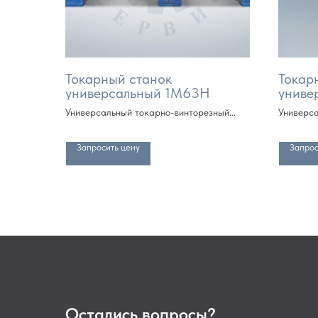
Токарный станок
Токар
универсальный 1М63Н
униве
Универсальный токарно-винторезный
Универса
станок (РМЦ от 750 мм, далее кратно
станок (
метру)
метру)
Запросить цену
Запрос
Остались вопросы?