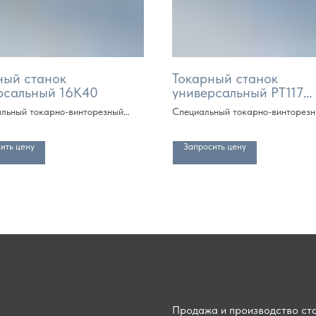
ный станок
Токарный станок
рсальный 16К40
универсальный РТ117
(РТС117)
льный токарно-винторезный
Специальный токарно-винторез
РМЦ от 750 мм, далее кратно
станок (РМЦ от 1000 мм, далее 
метру)
ить цену
Запросить цену
Продажа и производство ста