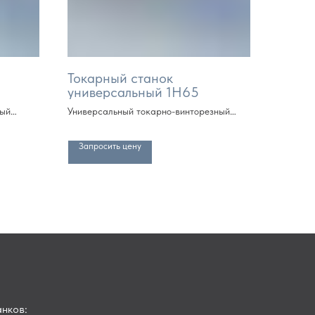
Токарный станок
универсальный 1Н65
ный
Универсальный токарно-винторезный
кратно
станок (РМЦ от 1000 мм, далее кратно
метру)
Запросить цену
нков: