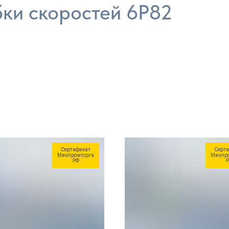
бки скоростей 6Р82
Сертификат
Серти
Минпромторга
Минпро
РФ
Р