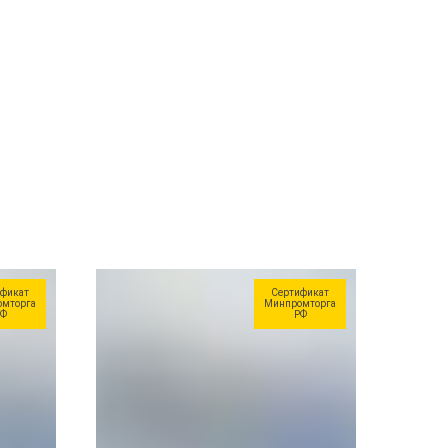
фикат
Сертификат
мторга
Минпромторга
Ф
РФ