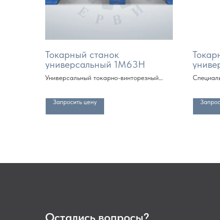
Токарный станок
Токар
универсальный 1М63Н
униве
Универсальный токарно-винторезный
Специал
станок (РМЦ от 750 мм, далее кратно
винторез
метру)
далее кр
Запросить цену
Запрос
Остались вопросы?