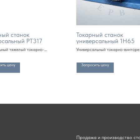
ный станок
Токарный станок
рсальный РТ317
универсальный 1Н65
ьный тяжелый токарно-
Универсальный токарно-винторе
ный станок (РМЦ от 1000 мм,
станок (РМЦ от 1000 мм, далее 
атно метру)
метру)
ить цену
Запросить цену
Продажа и производство ста