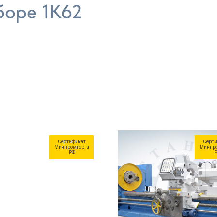
боре 1К62
Сертификат
Серти
Минпромторга
Минпро
РФ
Р