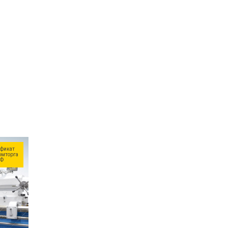
фикат
мторга
Ф