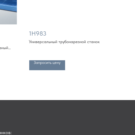
1Н983
Универсальный трубонарезной станок
зный
кратно
Запросить цену
нков: