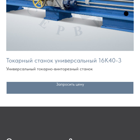
Токарный станок универсальный 16К40-3
То
Универсальный токарно-винторезный станок
Сп
да
Запросить цену