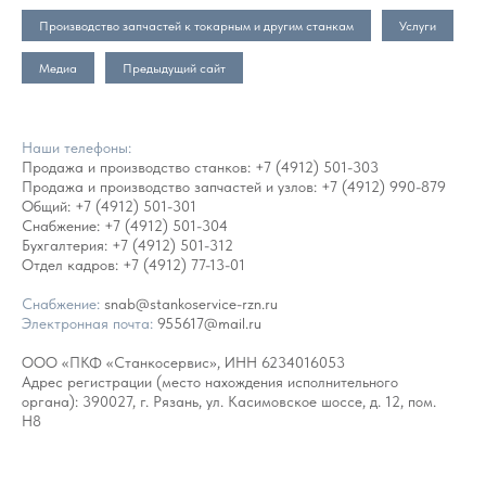
Производство запчастей к токарным и другим станкам
Услуги
Медиа
Предыдущий сайт
Наши телефоны:
Продажа и производство станков:
+7 (4912) 501-303
Продажа и производство запчастей и узлов:
+7 (4912) 990-879
Общий:
+7 (4912) 501-301
Снабжение:
+7 (4912) 501-304
Бухгалтерия:
+7 (4912) 501-312
Отдел кадров:
+7 (4912) 77-13-01
Снабжение:
snab@stankoservice-rzn.ru
Электронная почта:
955617@mail.ru
ООО «ПКФ «Станкосервис», ИНН 6234016053
Адрес регистрации (место нахождения исполнительного
органа): 390027, г. Рязань, ул. Касимовское шоссе, д. 12, пом.
Н8