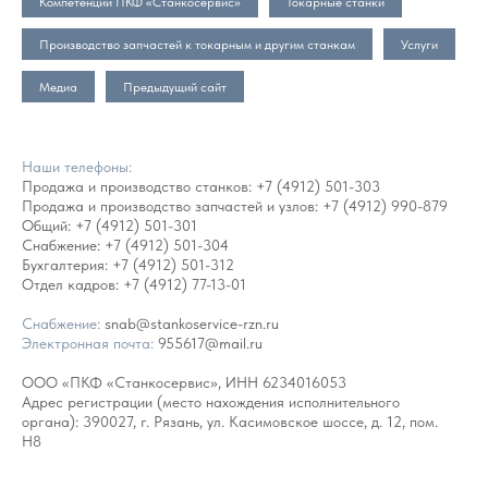
Компетенции ПКФ «Станкосервис»
Токарные станки
Производство запчастей к токарным и другим станкам
Услуги
Медиа
Предыдущий сайт
Наши телефоны:
Продажа и производство станков:
+7 (4912) 501-303
Продажа и производство запчастей и узлов:
+7 (4912) 990-879
Общий:
+7 (4912) 501-301
Снабжение:
+7 (4912) 501-304
Бухгалтерия:
+7 (4912) 501-312
Отдел кадров:
+7 (4912) 77-13-01
Снабжение:
snab@stankoservice-rzn.ru
Электронная почта:
955617@mail.ru
ООО «ПКФ «Станкосервис», ИНН 6234016053
Адрес регистрации (место нахождения исполнительного
органа): 390027, г. Рязань, ул. Касимовское шоссе, д. 12, пом.
Н8