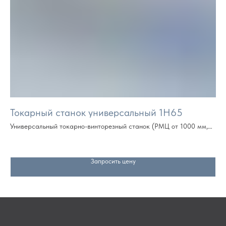
Токарный станок универсальный 1Н65
1
Универсальный токарно-винторезный станок (РМЦ от 1000 мм,
Ун
далее кратно метру)
Запросить цену