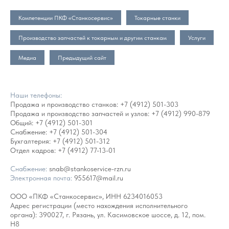
Компетенции ПКФ «Станкосервис»
Токарные станки
Производство запчастей к токарным и другим станкам
Услуги
Медиа
Предыдущий сайт
Наши телефоны:
Продажа и производство станков:
+7 (4912) 501-303
Продажа и производство запчастей и узлов:
+7 (4912) 990-879
Общий:
+7 (4912) 501-301
Снабжение:
+7 (4912) 501-304
Бухгалтерия:
+7 (4912) 501-312
Отдел кадров:
+7 (4912) 77-13-01
Снабжение:
snab@stankoservice-rzn.ru
Электронная почта:
955617@mail.ru
ООО «ПКФ «Станкосервис», ИНН 6234016053
Адрес регистрации (место нахождения исполнительного
органа): 390027, г. Рязань, ул. Касимовское шоссе, д. 12, пом.
Н8